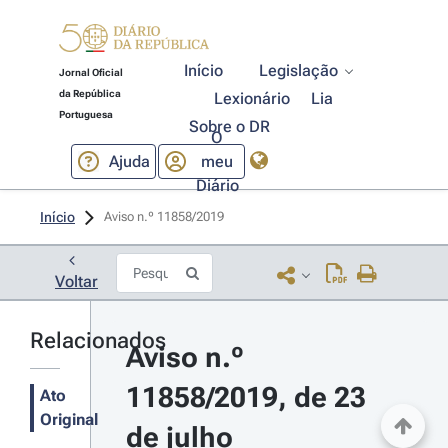
Início
Legislação
Jornal Oficial
da República
Lexionário
Lia
Portuguesa
Sobre o DR
O
Ajuda
meu
Diário
Início
Aviso n.º 11858/2019 
Voltar
Relacionados
Aviso n.º 
11858/2019, de 23 
Ato
Original
de julho