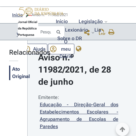
Início
Aviso n.º 11982/2021 
Início
Legislação
Jornal Oficial
da República
Lexionário
Lia
Voltar
Portuguesa
Sobre o DR
O
Ajuda
meu
Relacionados
Aviso n.º 
Diário
11982/2021, de 28 
Ato
Original
de junho
Emitente:
Educação - Direção-Geral dos 
Estabelecimentos Escolares - 
Agrupamento de Escolas de 
Paredes