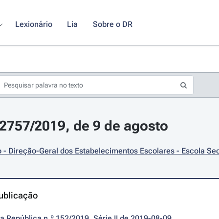
Lexionário
Lia
Sobre o DR
12757/2019, de 9 de agosto
- Direção-Geral dos Estabelecimentos Escolares - Escola Se
ublicação
da República n.º 152/2019, Série II de 2019-08-09