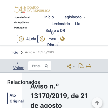
Início
Legislação
Jornal Oficial
da República
Lexionário
Lia
Portuguesa
Sobre o DR
O
Ajuda
meu
Diário
Início
Aviso n.º 13170/2019 
Voltar
Relacionados
Aviso n.º 
13170/2019, de 21 
Ato
Original
de agosto