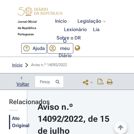
Início
Legislação
Jornal Oficial
da República
Lexionário
Lia
Portuguesa
Sobre o DR
O
Ajuda
meu
Diário
Início
Aviso n.º 14092/2022 
Voltar
Relacionados
Aviso n.º 
14092/2022, de 15 
Ato
Original
de julho