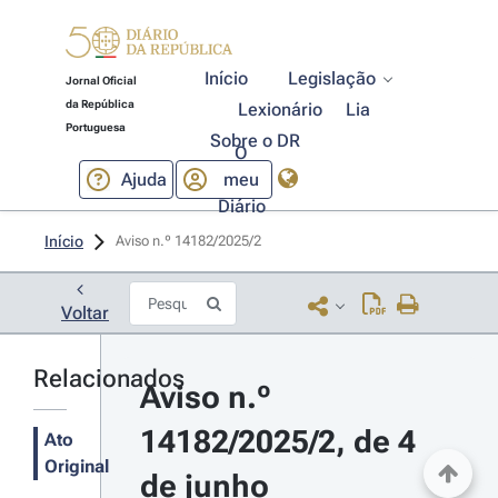
Início
Legislação
Jornal Oficial
da República
Lexionário
Lia
Portuguesa
Sobre o DR
O
Ajuda
meu
Diário
Início
Aviso n.º 14182/2025/2 
Voltar
Relacionados
Aviso n.º 
14182/2025/2, de 4 
Ato
Original
de junho