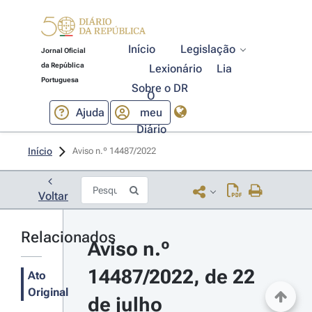
Início
Legislação
Jornal Oficial
da República
Lexionário
Lia
Portuguesa
Sobre o DR
O
Ajuda
meu
Diário
Início
Aviso n.º 14487/2022 
Voltar
Relacionados
Aviso n.º 
14487/2022, de 22 
Ato
Original
de julho