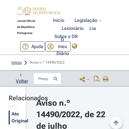
Início
Legislação
Jornal Oficial
da República
Lexionário
Lia
Portuguesa
Sobre o DR
O
Ajuda
meu
Diário
Início
Aviso n.º 14490/2022 
Voltar
Relacionados
Aviso n.º 
14490/2022, de 22 
Ato
Original
de julho