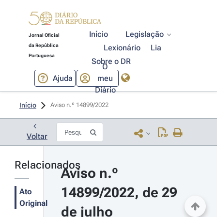
Início
Legislação
Jornal Oficial
da República
Lexionário
Lia
Portuguesa
Sobre o DR
O
Ajuda
meu
Diário
Início
Aviso n.º 14899/2022 
Voltar
Relacionados
Aviso n.º 
14899/2022, de 29 
Ato
Original
de julho