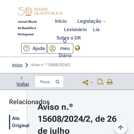
Início
Legislação
Jornal Oficial
da República
Lexionário
Lia
Portuguesa
Sobre o DR
O
Ajuda
meu
Diário
Início
Aviso n.º 15608/2024/2 
Voltar
Relacionados
Aviso n.º 
15608/2024/2, de 26 
Ato
Original
de julho