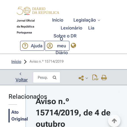
Início
Legislação
Jornal Oficial
da República
Lexionário
Lia
Portuguesa
Sobre o DR
O
Ajuda
meu
Diário
Início
Aviso n.º 15714/2019 
Voltar
Relacionados
Aviso n.º 
15714/2019, de 4 de 
Ato
Original
outubro