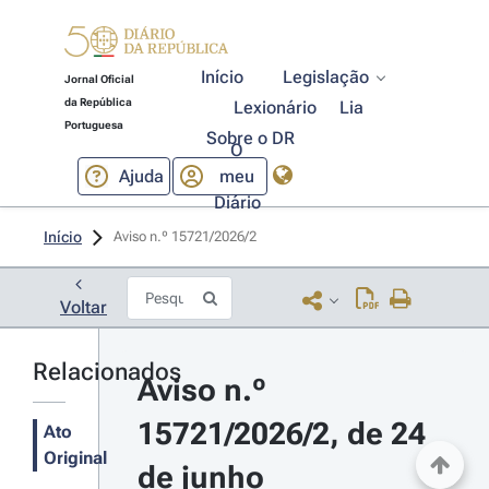
Início
Legislação
Jornal Oficial
da República
Lexionário
Lia
Portuguesa
Sobre o DR
O
Ajuda
meu
Diário
Início
Aviso n.º 15721/2026/2 
Voltar
Relacionados
Aviso n.º 
15721/2026/2, de 24 
Ato
Original
de junho