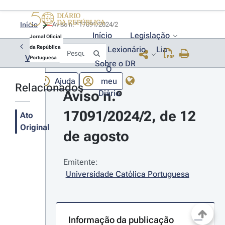
Início
Aviso n.º 17091/2024/2 
Início
Legislação
Jornal Oficial
da República
Lexionário
Lia
Voltar
Portuguesa
Sobre o DR
O
Ajuda
meu
Relacionados
Aviso n.º 
Diário
17091/2024/2, de 12 
Ato
Original
de agosto
Emitente:
Universidade Católica Portuguesa
Informação da publicação