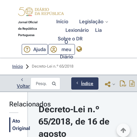
Início
Legislação
Jornal Oficial
da República
Lexionário
Lia
Portuguesa
Sobre o DR
O
Ajuda
meu
Diário
Início
Decreto-Lei n.º 65/2018 
Índice
Voltar
Relacionados
Decreto-Lei n.º 
65/2018, de 16 de 
Ato
Original
agosto