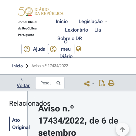
Início
Legislação
Jornal Oficial
da República
Lexionário
Lia
Portuguesa
Sobre o DR
O
Ajuda
meu
Diário
Início
Aviso n.º 17434/2022 
Voltar
Relacionados
Aviso n.º 
17434/2022, de 6 de 
Ato
Original
setembro