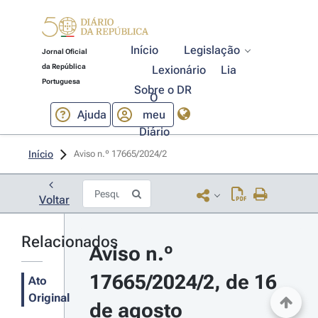
Início
Legislação
Jornal Oficial
da República
Lexionário
Lia
Portuguesa
Sobre o DR
O
Ajuda
meu
Diário
Início
Aviso n.º 17665/2024/2 
Voltar
Relacionados
Aviso n.º 
17665/2024/2, de 16 
Ato
Original
de agosto