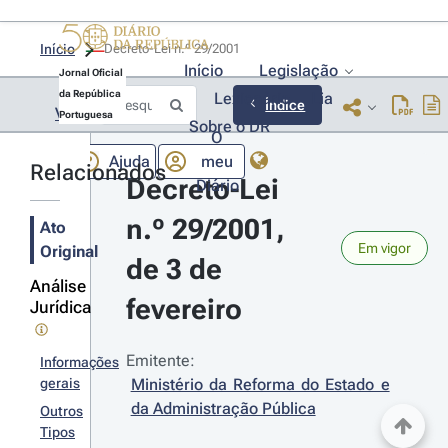
Início
Decreto-Lei n.º 29/2001 
Início
Legislação
Jornal Oficial
da República
Lexionário
Lia
Índice
Voltar
Portuguesa
Sobre o DR
O
Ajuda
meu
Relacionados
Decreto-Lei 
Diário
n.º 29/2001, 
Ato
Em vigor
Original
de 3 de 
Análise
fevereiro
Jurídica
Emitente:
Informações
gerais
Ministério da Reforma do Estado e 
da Administração Pública
Outros
Tipos