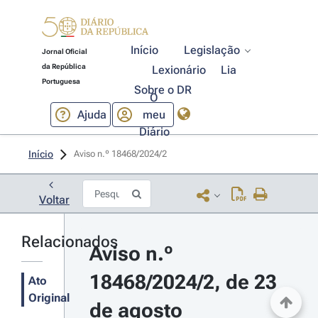
Início
Legislação
Jornal Oficial
da República
Lexionário
Lia
Portuguesa
Sobre o DR
O
Ajuda
meu
Diário
Início
Aviso n.º 18468/2024/2 
Voltar
Relacionados
Aviso n.º 
18468/2024/2, de 23 
Ato
Original
de agosto