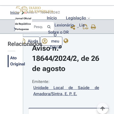
Início
Aviso n.º 18644/2024/2 
Início
Legislação
Jornal Oficial
da República
Lexionário
Lia
Voltar
Portuguesa
Sobre o DR
O
Ajuda
meu
Relacionados
Aviso n.º 
Diário
18644/2024/2, de 26 
Ato
Original
de agosto
Emitente:
Unidade Local de Saúde de 
Amadora/Sintra, E. P. E.