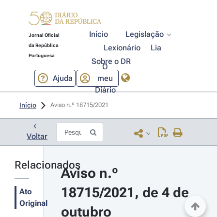
Início
Legislação
Jornal Oficial
da República
Lexionário
Lia
Portuguesa
Sobre o DR
O
Ajuda
meu
Diário
Início
Aviso n.º 18715/2021 
Voltar
Relacionados
Aviso n.º 
18715/2021, de 4 de 
Ato
Original
outubro