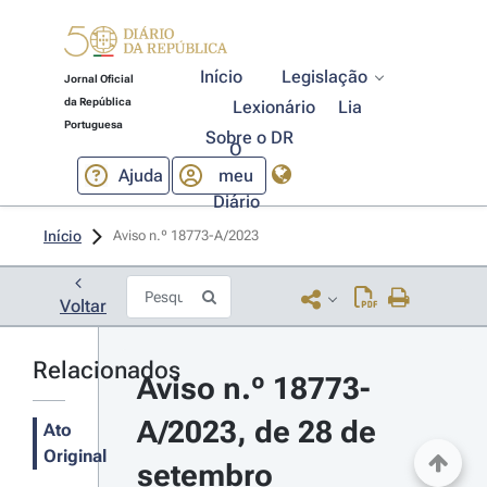
Início
Legislação
Jornal Oficial
da República
Lexionário
Lia
Portuguesa
Sobre o DR
O
Ajuda
meu
Diário
Início
Aviso n.º 18773-A/2023 
Voltar
Relacionados
Aviso n.º 18773-
A/2023, de 28 de 
Ato
Original
setembro