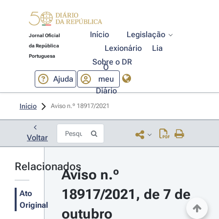
Início
Legislação
Jornal Oficial
da República
Lexionário
Lia
Portuguesa
Sobre o DR
O
Ajuda
meu
Diário
Início
Aviso n.º 18917/2021 
Voltar
Relacionados
Aviso n.º 
18917/2021, de 7 de 
Ato
Original
outubro