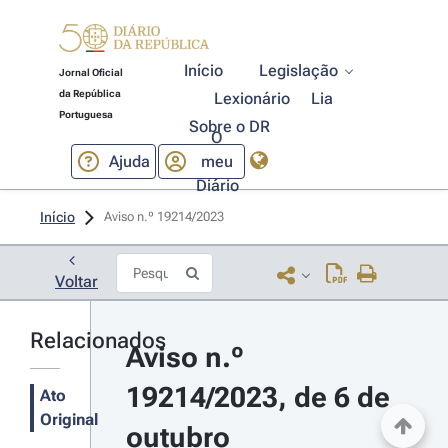
Início
Legislação
Jornal Oficial
da República
Lexionário
Lia
Portuguesa
Sobre o DR
O
Ajuda
meu
Diário
Início
Aviso n.º 19214/2023 
Voltar
Relacionados
Aviso n.º 
19214/2023, de 6 de 
Ato
Original
outubro