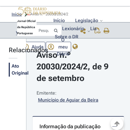
Início
Aviso n.º 20030/2024/2 
Início
Legislação
Jornal Oficial
da República
Lexionário
Lia
Voltar
Portuguesa
Sobre o DR
O
Ajuda
meu
Relacionados
Aviso n.º 
Diário
20030/2024/2, de 9 
Ato
Original
de setembro
Emitente:
Município de Aguiar da Beira
Informação da publicação