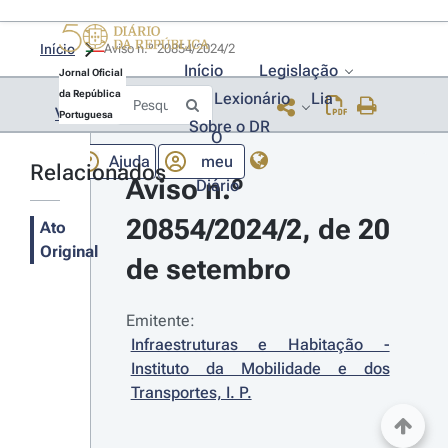
Início
Aviso n.º 20854/2024/2 
Início
Legislação
Jornal Oficial
da República
Lexionário
Lia
Voltar
Portuguesa
Sobre o DR
O
Ajuda
meu
Relacionados
Aviso n.º 
Diário
20854/2024/2, de 20 
Ato
Original
de setembro
Emitente:
Infraestruturas e Habitação - 
Instituto da Mobilidade e dos 
Transportes, I. P.