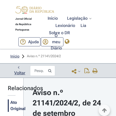
Início
Legislação
Jornal Oficial
da República
Lexionário
Lia
Portuguesa
Sobre o DR
O
Ajuda
meu
Diário
Início
Aviso n.º 21141/2024/2 
Voltar
Relacionados
Aviso n.º 
21141/2024/2, de 24 
Ato
Original
de setembro