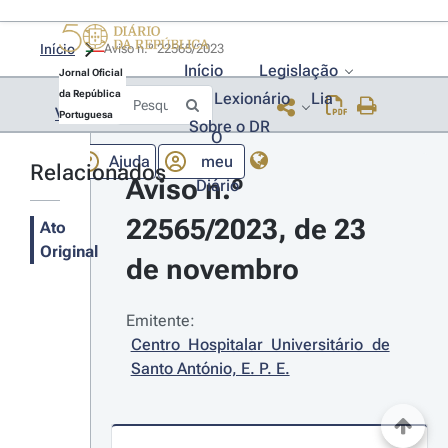
Início
Aviso n.º 22565/2023 
Início
Legislação
Jornal Oficial
da República
Lexionário
Lia
Voltar
Portuguesa
Sobre o DR
O
Ajuda
meu
Relacionados
Aviso n.º 
Diário
22565/2023, de 23 
Ato
Original
de novembro
Emitente:
Centro Hospitalar Universitário de 
Santo António, E. P. E.