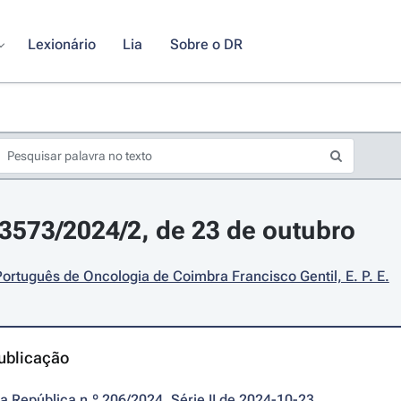
Lexionário
Lia
Sobre o DR
23573/2024/2, de 23 de outubro
 Português de Oncologia de Coimbra Francisco Gentil, E. P. E.
ublicação
da República n.º 206/2024, Série II de 2024-10-23