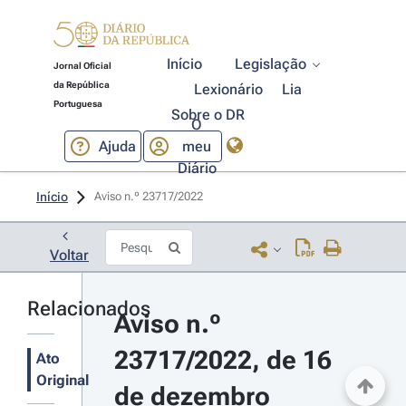
Início
Legislação
Jornal Oficial
da República
Lexionário
Lia
Portuguesa
Sobre o DR
O
Ajuda
meu
Diário
Início
Aviso n.º 23717/2022 
Voltar
Relacionados
Aviso n.º 
23717/2022, de 16 
Ato
Original
de dezembro