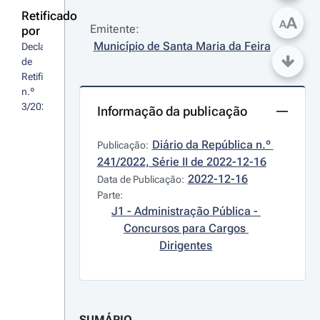
Retificado
A
A
Emitente:
por
Município de Santa Maria da Feira
Declaração 
de 
Retificação 
n.º 
3/2023
Informação da publicação
Diário da República n.º 
Publicação:
241/2022, Série II de 2022-12-16
2022-12-16
Data de Publicação:
Parte:
J1 - Administração Pública - 
Concursos para Cargos 
Dirigentes
SUMÁRIO