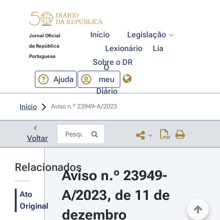
Início
Legislação
Jornal Oficial
da República
Lexionário
Lia
Portuguesa
Sobre o DR
O
Ajuda
meu
Diário
Início
Aviso n.º 23949-A/2023 
Voltar
Relacionados
Aviso n.º 23949-
A/2023, de 11 de 
Ato
Original
dezembro