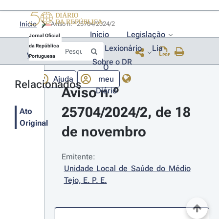
Início
Aviso n.º 25704/2024/2 
Início
Legislação
Jornal Oficial
da República
Lexionário
Lia
Voltar
Portuguesa
Sobre o DR
O
Ajuda
meu
Relacionados
Aviso n.º 
Diário
25704/2024/2, de 18 
Ato
Original
de novembro
Emitente:
Unidade Local de Saúde do Médio 
Tejo, E. P. E.