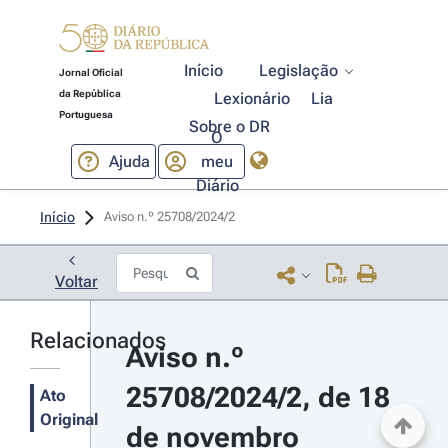
Início
Legislação
Jornal Oficial
da República
Lexionário
Lia
Portuguesa
Sobre o DR
O
Ajuda
meu
Diário
Início
Aviso n.º 25708/2024/2 
Voltar
Relacionados
Aviso n.º 
25708/2024/2, de 18 
Ato
Original
de novembro