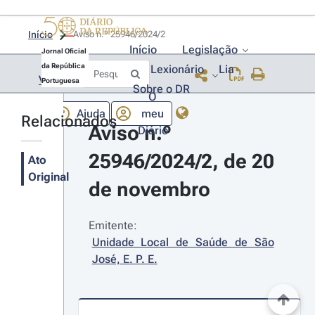
Início
Aviso n.º 25946/2024/2 
Início
Legislação
Jornal Oficial
da República
Lexionário
Lia
Voltar
Portuguesa
Sobre o DR
O
Ajuda
meu
Relacionados
Aviso n.º 
Diário
25946/2024/2, de 20 
Ato
Original
de novembro
Emitente:
Unidade Local de Saúde de São 
José, E. P. E.