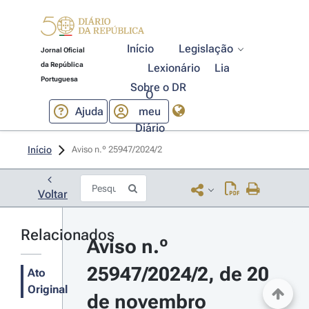
Início
Legislação
Jornal Oficial
da República
Lexionário
Lia
Portuguesa
Sobre o DR
O
Ajuda
meu
Diário
Início
Aviso n.º 25947/2024/2 
Voltar
Relacionados
Aviso n.º 
25947/2024/2, de 20 
Ato
Original
de novembro