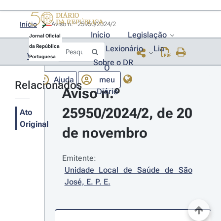
Início
Aviso n.º 25950/2024/2 
Início
Legislação
Jornal Oficial
da República
Lexionário
Lia
Voltar
Portuguesa
Sobre o DR
O
Ajuda
meu
Relacionados
Aviso n.º 
Diário
25950/2024/2, de 20 
Ato
Original
de novembro
Emitente:
Unidade Local de Saúde de São 
José, E. P. E.