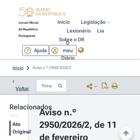
Início
Legislação
Jornal Oficial
da República
Lexionário
Lia
Portuguesa
Sobre o DR
O
Ajuda
meu
Diário
Início
Aviso n.º 2950/2026/2 
Voltar
Relacionados
Aviso n.º 
2950/2026/2, de 11 
Ato
Original
de fevereiro