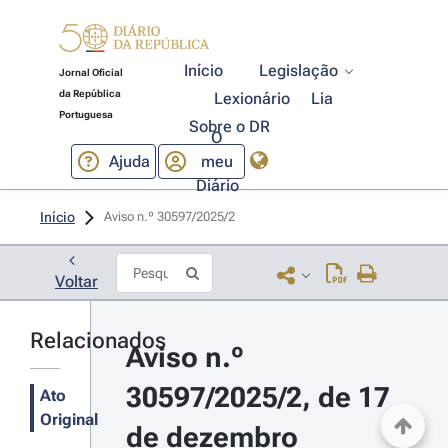
Início
Legislação
Jornal Oficial
da República
Lexionário
Lia
Portuguesa
Sobre o DR
O
Ajuda
meu
Diário
Início
Aviso n.º 30597/2025/2 
Voltar
Relacionados
Aviso n.º 
30597/2025/2, de 17 
Ato
Original
de dezembro