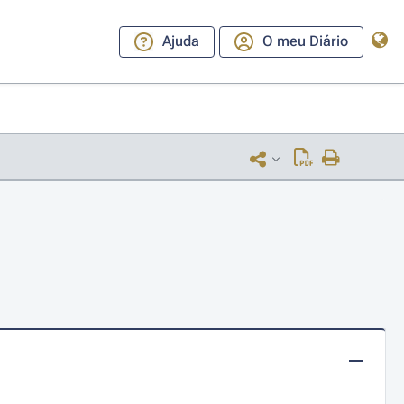
Ajuda
O meu Diário
o