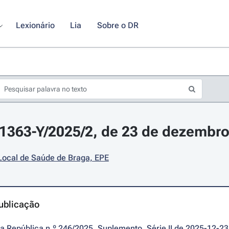
Lexionário
Lia
Sobre o DR
31363-Y/2025/2, de 23 de dezembr
Local de Saúde de Braga, EPE
ublicação
da República n.º 246/2025, Suplemento, Série II de 2025-12-23