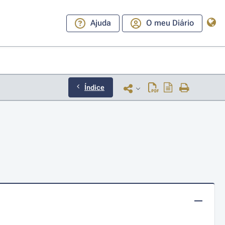
Ajuda
O meu Diário
Índice