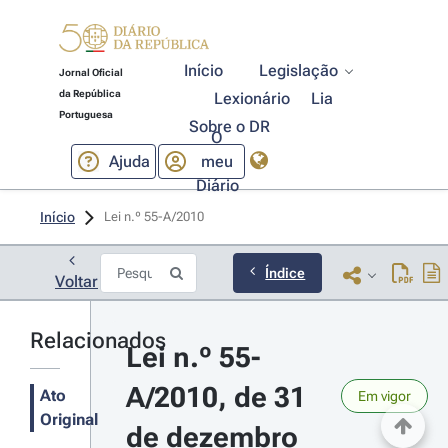
Início
Legislação
Jornal Oficial
da República
Lexionário
Lia
Portuguesa
Sobre o DR
O
Ajuda
meu
Diário
Início
Lei n.º 55-A/2010 
Índice
Voltar
Relacionados
Lei n.º 55-
A/2010, de 31 
Ato
Em vigor
Original
de dezembro