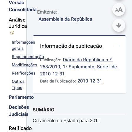
Versão
A
Consolidada
A
Emitente:
Assembleia da República
Análise
Jurídica
Informações
Informação da publicação
gerais
Regulamentação
Diário da República n.º 
Publicação:
Modificações
253/2010, 1º Suplemento, Série I de 
Retificações
2010-12-31
2010-12-31
Data de Publicação:
Outros
Tipos
Parlamento
Decisões
SUMÁRIO
Judiciais
Orçamento do Estado para 2011
Retificado