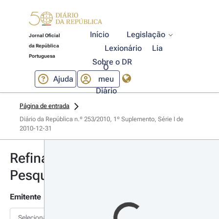
Início
Legislação
Jornal Oficial
da República
Lexionário
Lia
Portuguesa
Sobre o DR
O
Ajuda
meu
Diário
Página de entrada
Diário da República n.º 253/2010, 1º Suplemento, Série I de 
2010-12-31
Refinar
Pesquisa
Emitente
Selecionar