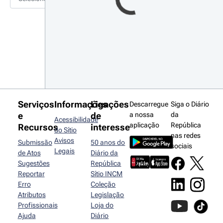
Serviços
Informações
Ligações
Descarregue
Siga o Diário
e
de
a nossa
da
Acessibilidade
aplicação
República
Recursos
interesse
do Sítio
nas redes
Avisos
Submissão
50 anos do
sociais
Legais
de Atos
Diário da
Sugestões
República
Reportar
Sítio INCM
Erro
Coleção
Atributos
Legislação
Profissionais
Loja do
Ajuda
Diário