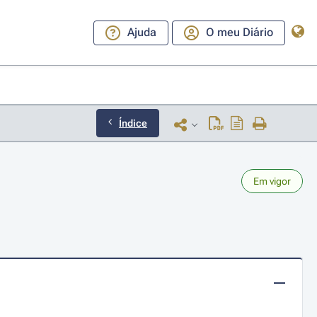
Ajuda
O meu Diário
Índice
Em vigor