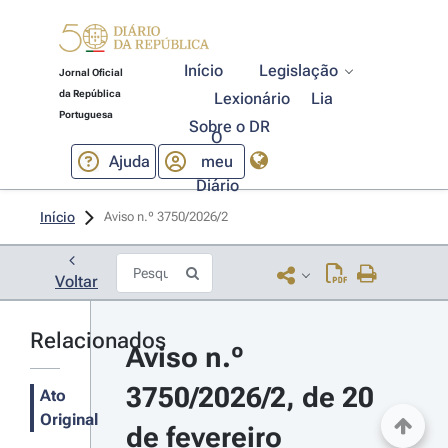
Início
Legislação
Jornal Oficial
da República
Lexionário
Lia
Portuguesa
Sobre o DR
O
Ajuda
meu
Diário
Início
Aviso n.º 3750/2026/2 
Voltar
Relacionados
Aviso n.º 
3750/2026/2, de 20 
Ato
Original
de fevereiro