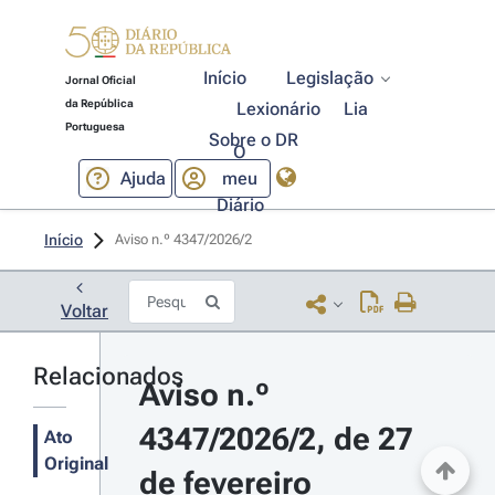
Início
Legislação
Jornal Oficial
da República
Lexionário
Lia
Portuguesa
Sobre o DR
O
Ajuda
meu
Diário
Início
Aviso n.º 4347/2026/2 
Voltar
Relacionados
Aviso n.º 
4347/2026/2, de 27 
Ato
Original
de fevereiro