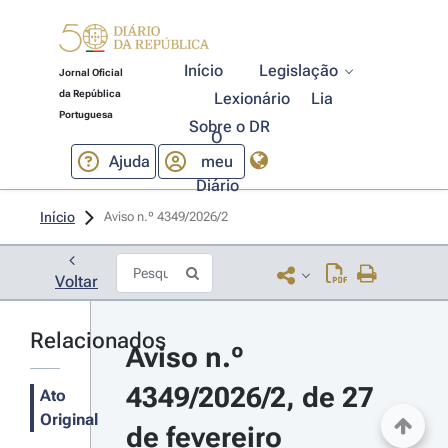
Início
Legislação
Jornal Oficial
da República
Lexionário
Lia
Portuguesa
Sobre o DR
O
Ajuda
meu
Diário
Início
Aviso n.º 4349/2026/2 
Voltar
Relacionados
Aviso n.º 
4349/2026/2, de 27 
Ato
Original
de fevereiro