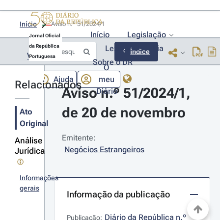
Início
Aviso n.º 51/2024/1 
Início
Legislação
Jornal Oficial
da República
Lexionário
Lia
Índice
Voltar
Portuguesa
Sobre o DR
O
Ajuda
meu
Relacionados
Aviso n.º 51/2024/1, 
Diário
de 20 de novembro
Ato
Original
Emitente:
Análise
Negócios Estrangeiros
Jurídica
Informações
gerais
Informação da publicação
Diário da República n.º 
Publicação: