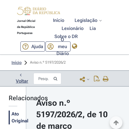
Início
Legislação
Jornal Oficial
da República
Lexionário
Lia
Portuguesa
Sobre o DR
O
Ajuda
meu
Diário
Início
Aviso n.º 5197/2026/2 
Voltar
Relacionados
Aviso n.º 
5197/2026/2, de 10 
Ato
Original
de março