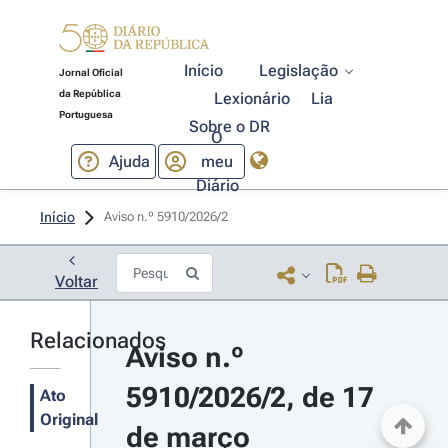
Início
Legislação
Jornal Oficial
da República
Lexionário
Lia
Portuguesa
Sobre o DR
O
Ajuda
meu
Diário
Início
Aviso n.º 5910/2026/2 
Voltar
Relacionados
Aviso n.º 
5910/2026/2, de 17 
Ato
Original
de março