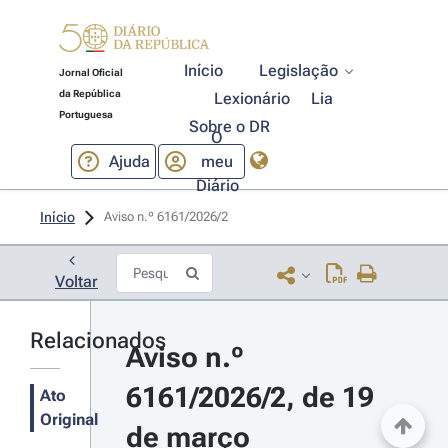
Início
Legislação
Jornal Oficial
da República
Lexionário
Lia
Portuguesa
Sobre o DR
O
Ajuda
meu
Diário
Início
Aviso n.º 6161/2026/2 
Voltar
Relacionados
Aviso n.º 
6161/2026/2, de 19 
Ato
Original
de março