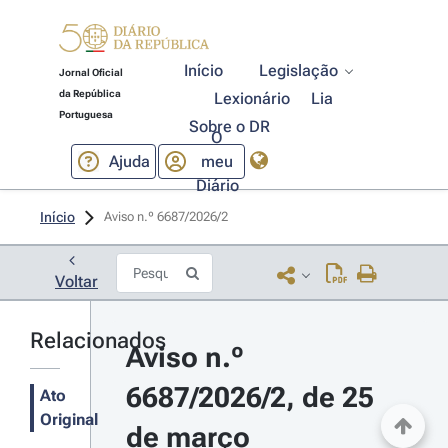
Início
Legislação
Jornal Oficial
da República
Lexionário
Lia
Portuguesa
Sobre o DR
O
Ajuda
meu
Diário
Início
Aviso n.º 6687/2026/2 
Voltar
Relacionados
Aviso n.º 
6687/2026/2, de 25 
Ato
Original
de março